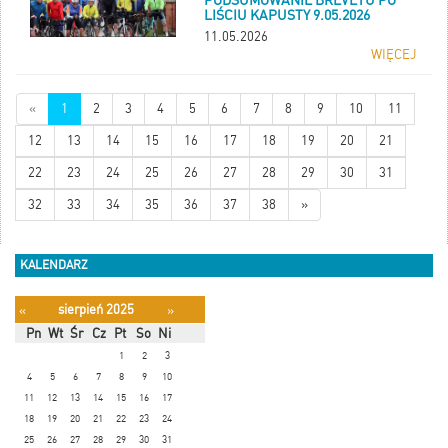
LIŚCIU KAPUSTY 9.05.2026
11.05.2026
WIĘCEJ
«
1
2
3
4
5
6
7
8
9
10
11
12
13
14
15
16
17
18
19
20
21
22
23
24
25
26
27
28
29
30
31
32
33
34
35
36
37
38
»
KALENDARZ
sierpień 2025
«
»
Pn
Wt
Śr
Cz
Pt
So
Ni
1
2
3
4
5
6
7
8
9
10
11
12
13
14
15
16
17
18
19
20
21
22
23
24
25
26
27
28
29
30
31