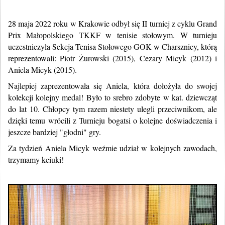
28 maja 2022 roku w Krakowie odbył się II turniej z cyklu Grand
Prix Małopolskiego TKKF w tenisie stołowym. W turnieju
uczestniczyła Sekcja Tenisa Stołowego GOK w Charsznicy, którą
reprezentowali: Piotr Żurowski (2015), Cezary Micyk (2012) i
Aniela Micyk (2015).
Najlepiej zaprezentowała się Aniela, która dołożyła do swojej
kolekcji kolejny medal! Było to srebro zdobyte w kat. dziewcząt
do lat 10. Chłopcy tym razem niestety ulegli przeciwnikom, ale
dzięki temu wrócili z Turnieju bogatsi o kolejne doświadczenia i
jeszcze bardziej "głodni" gry.
Za tydzień Aniela Micyk weźmie udział w kolejnych zawodach,
trzymamy kciuki!