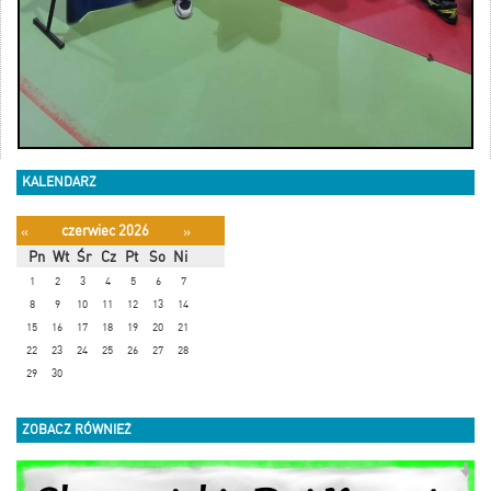
KALENDARZ
czerwiec 2026
«
»
Pn
Wt
Śr
Cz
Pt
So
Ni
1
2
3
4
5
6
7
8
9
10
11
12
13
14
15
16
17
18
19
20
21
22
23
24
25
26
27
28
29
30
ZOBACZ RÓWNIEŻ