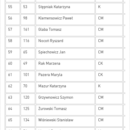
55
53
Stępniak Katarzyna
K
15
56
98
Klemensowicz Paweł
CM
15
57
161
Glaba Tomasz
CM
15
58
116
Nocoń Ryszard
CM
15
59
65
Spiechowicz Jan
CM
15
60
49
Rak Marzena
CK
15
61
101
Pazera Maryla
CK
15
62
70
Mazur Katarzyna
K
14
63
120
Grzywnowicz Szymon
CM
14
64
125
Żurowski Tomasz
CM
14
65
134
Wiśniewski Stanisław
CM
14