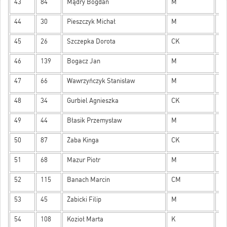
43
84
Mądry Bogdan
M
23
44
30
Pieszczyk Michał
M
23
45
26
Szczepka Dorota
CK
23
46
139
Bogacz Jan
M
22
47
66
Wawrzyńczyk Stanisław
M
21
48
34
Gurbiel Agnieszka
CK
20
49
44
Błasik Przemysław
M
17
50
87
Żaba Kinga
CK
17
51
68
Mazur Piotr
M
16
52
115
Banach Marcin
CM
16
53
45
Żabicki Filip
M
15
54
108
Kozioł Marta
K
15