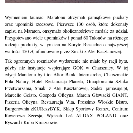
Wymienieni laureaci Maratonu otrzymali pamiątkowe puchary
oraz upominki rzeczowe. Pierwsze 130 osób, które dokonały
zapisu na Maraton, otrzymało okolicznościowe medale za udział.
Przygotowano wiele upominków i ponad 60 Talonów na różnego
rodzaju produkty, w tym ten na Koryto Biesiadne o najwyższej
wartości 450 zł, ufundowane przez Smaki z Alei Kasztanowej.
Tak ogromnych rozmiarów wydarzenie nie miało by racji bytu,
gdyby nie instytucje wspierające GOK w Charsznicy. W tej
edycji Maratonu byli to: Alior Bank, Intermarche, Charsznickie
Pola Natury, Hotel Restauracja Planeta, Graaptomania Sztuka
Przetwarzania, Smaki z Alei Kasztanowej, Sadex, jamasuje.pl,
Marcello Gelato, Gospoda Oficyna, Marcin Głowacki GIANT,
Pizzeria Oficyna, Restauracja Vita, Prossimo Włoskie Bistro,
Burgerownia zKURczyBYK, Sklep Sportowy Remex, Centrum
Rowerowe Secesja, Wjciech Leś AUDAX POLAND oraz
Ryszard i Kuba Kruszcowie.