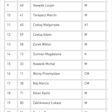
9
40
Gawęda Lucjan
M
72
10
41
Tarapacz Marcin
M
72
11
60
Czekaj Małgorzata
K1
71
12
59
Czekaj Adam
M
65
13
58
Żurek Wiktor
M
61
14
13
Durman Magdalena
K
61
15
33
Kwaśnik Michał
M
52
16
11
Wolny Przemysław
CM
52
17
38
Maj Marcin
CM
51
18
71
Kilian Kamil
M
50
19
80
Zaklikiewicz Łukasz
M
50