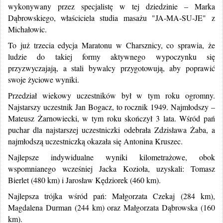
wykonywany przez specjalistę w tej dziedzinie – Marka
Dąbrowskiego, właściciela studia masażu "JA-MA-SU-JE" z
Michałowic.
To już trzecia edycja Maratonu w Charsznicy, co sprawia, że
ludzie do takiej formy aktywnego wypoczynku się
przyzwyczajają, a stali bywalcy przygotowują, aby poprawić
swoje życiowe wyniki.
Przedział wiekowy uczestników był w tym roku ogromny.
Najstarszy uczestnik Jan Bogacz, to rocznik 1949. Najmłodszy –
Mateusz Żarnowiecki, w tym roku skończył 3 lata. Wśród pań
puchar dla najstarszej uczestniczki odebrała Zdzisława Żaba, a
najmłodszą uczestniczką okazała się Antonina Kruszec.
Najlepsze indywidualne wyniki kilometrażowe, obok
wspomnianego wcześniej Jacka Kozioła, uzyskali: Tomasz
Bierlet (480 km) i Jarosław Kędziorek (460 km).
Najlepsza trójka wśród pań: Małgorzata Czekaj (284 km),
Magdalena Durman (244 km) oraz Małgorzata Dąbrowska (160
km).