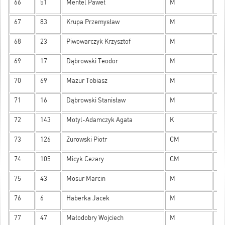
66
51
Mentel Paweł
M
13
67
83
Krupa Przemysław
M
13
68
23
Piwowarczyk Krzysztof
M
13
69
17
Dąbrowski Teodor
M
12
70
69
Mazur Tobiasz
M
12
71
16
Dąbrowski Stanisław
M
12
72
143
Motyl-Adamczyk Agata
K
12
73
126
Żurowski Piotr
CM
12
74
105
Micyk Cezary
CM
12
75
43
Mosur Marcin
M
11
76
6
Haberka Jacek
M
11
77
47
Małodobry Wojciech
M
11