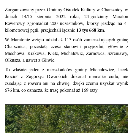
Zorganizowany przez Gminny Ośrodek Kultury w Charsznicy, w
dniach 14/15 sierpnia 2022 roku, 24-godzinny Maraton
Rowerowy zgromadził 200 uczestników, którzy jeżdżąc na 4-
13 tys 668 km
kilometrowej pętli, przejechali łącznie
.
W Maratonie wzięło udział aż 113 osób zamieszkujących gminę
Charsznica, pozostałą część stanowili przyjezdni, głównie z
Miechowa, Krakowa, Kielc, Michałowic, Żarnowca, Szreniawy,
Olkusza, a nawet z Gliwic.
To właśnie jeden z mieszkańców gminy Michałowice, Jacek
Kozioł z Zagórzyc Dworskich dokonał niemalże cudu, nie
zsiadając z roweru ani na chwilę, dzięki czemu uzyskał wynik
676 km, co oznacza, że trasę pokonał aż 169 razy.