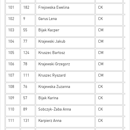
101
182
Frejowska Ewelina
CK
8
102
9
Garus Lena
CK
8
103
55
Bijak Kacper
CM
7
104
77
Krajewski Jakub
CM
7
105
124
Kruszec Bartosz
CM
7
106
78
Krajewski Grzegorz
CM
7
107
111
Kruszec Ryszard
CM
7
108
76
Krajewska Zuzanna
CK
7
109
57
Bijak Karina
CK
7
110
89
Sobczyk-Żaba Anna
CK
7
111
131
Karpierz Anna
CK
7