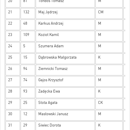
20
81
Tondos Tomasz
M
50
21
132
Maj Jędrzej
CM
48
22
48
Karkus Andrzej
M
47
23
109
Kozioł Kamil
M
46
24
5
Szumera Adam
M
44
25
15
Dąbrowska Małgorzata
K
40
26
94
Ziemnicki Tomasz
M
37
27
74
Gajos Krzysztof
M
36
28
93
Zadęcka Ewa
K
36
29
25
Słota Agata
CK
35
30
12
Masłowski Janusz
M
34
31
29
Siwiec Dorota
K
34