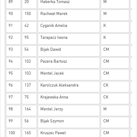
89
20
Haberka Tomasz
M
9
90
150
Rachwał Marek
M
9
91
42
Cyganik Amelia
K
9
92
95
Tarapacz Iwona
K
9
93
54
Bijak Dawid
CM
9
94
102
Pazera Bartosz
CM
9
95
103
Mentel Jacek
CM
9
96
137
Karolczuk Aleksandra
CK
9
97
75
Krajewska Anna
CK
9
98
164
Mentel Jerzy
M
8
99
56
Bijak Szymon
CM
8
100
165
Kruszec Paweł
CM
8