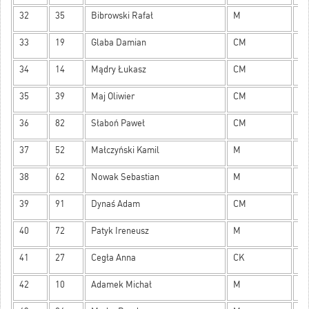
32
35
Bibrowski Rafał
M
32
33
19
Glaba Damian
CM
32
34
14
Mądry Łukasz
CM
30
35
39
Maj Oliwier
CM
28
36
82
Słaboń Paweł
CM
28
37
52
Małczyński Kamil
M
27
38
62
Nowak Sebastian
M
27
39
91
Dynaś Adam
CM
27
40
72
Patyk Ireneusz
M
26
41
27
Cegła Anna
CK
26
42
10
Adamek Michał
M
25