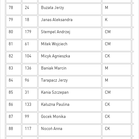
78
24
Buzała Jerzy
M
11
79
18
Janas Aleksandra
K
11
80
179
Stempel Andrzej
CM
11
81
61
Miłek Wojciech
CM
11
82
104
Micyk Agnieszka
CK
11
83
136
Baniak Marcin
M
10
84
96
Tarapacz Jerzy
M
10
85
31
Kania Szczepan
CM
10
86
133
Kałużna Paulina
CK
10
87
99
Gocek Monika
CK
10
88
117
Nocoń Anna
CK
10