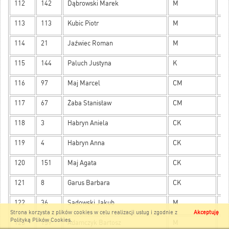
112
142
Dąbrowski Marek
M
6
113
113
Kubic Piotr
M
6
114
21
Jaźwiec Roman
M
6
115
144
Paluch Justyna
K
6
116
97
Maj Marcel
CM
6
117
67
Żaba Stanisław
CM
6
118
3
Habryn Aniela
CK
6
119
4
Habryn Anna
CK
6
120
151
Maj Agata
CK
6
121
8
Garus Barbara
CK
6
122
36
Sadowski Jakub
M
5
Strona korzysta z plików cookies w celu realizacji usług i zgodnie z
Akceptuję
Polityką Plików Cookies
.
123
159
Adamczyk Bartosz
M
5