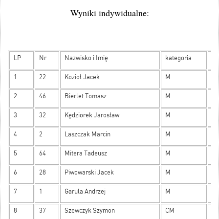
Wyniki indywidualne:
LP
Nr
Nazwisko i Imię
kategoria
ok
1
22
Kozioł Jacek
M
16
2
46
Bierlet Tomasz
M
12
3
32
Kędziorek Jarosław
M
11
4
2
Laszczak Marcin
M
10
5
64
Mitera Tadeusz
M
93
6
28
Piwowarski Jacek
M
82
7
1
Garula Andrzej
M
80
8
37
Szewczyk Szymon
CM
76