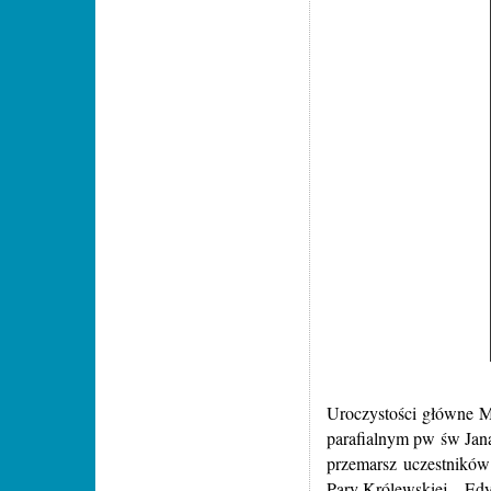
Uroczystości główne M
parafialnym pw św Jana
przemarsz uczestników
Pary Królewskiej – Edy