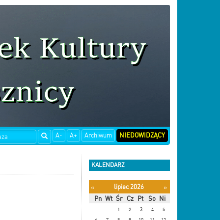
A-
A+
Archiwum
NIEDOWIDZĄCY
KALENDARZ
lipiec 2026
«
»
Pn
Wt
Śr
Cz
Pt
So
Ni
1
2
3
4
5
6
7
8
9
10
11
12