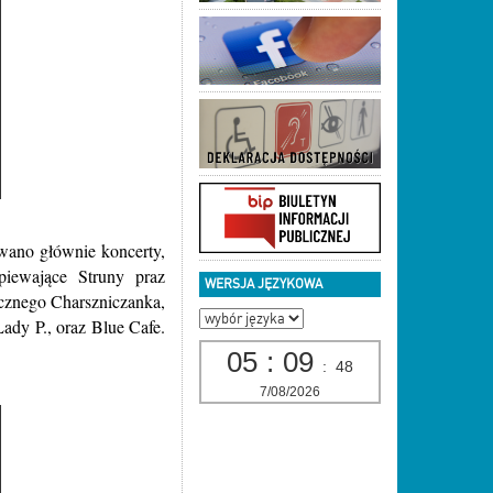
wano głównie koncerty,
iewające Struny praz
WERSJA JĘZYKOWA
ycznego Charszniczanka,
ady P., oraz Blue Cafe.
05
:
09
:
50
7/08/2026