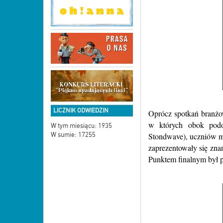
LICZNIK ODWIEDZIN
Oprócz spotkań branżo
w których obok podo
W tym miesiącu: 1935
Stondwave), uczniów mi
W sumie: 17255
zaprezentowały się zna
Punktem finalnym był p