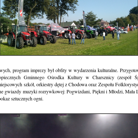
wych, program imprezy był obfity w wydarzenia kulturalne. Przygoto
piecznych Gminnego Ośrodka Kultury w Charsznicy (zespół Śp
ejscowych szkół, orkiestry dętej z Chodowa oraz Zespołu Folkloryst
ne gwiazdy muzyki rozrywkowej: Pogwizdani, Piękni i Młodzi, Mała L
okaz sztucznych ogni.