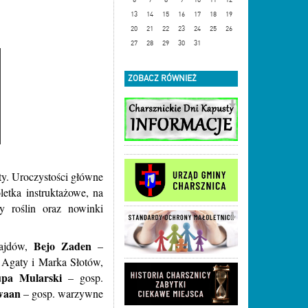
13
14
15
16
17
18
19
20
21
22
23
24
25
26
27
28
29
30
31
ZOBACZ RÓWNIEŻ
ty. Uroczystości główne
etka instruktażowe, na
y roślin oraz nowinki
Bejo Zaden
Gajdów,
–
Agaty i Marka Słotów,
pa Mularski
– gosp.
waan
– gosp. warzywne