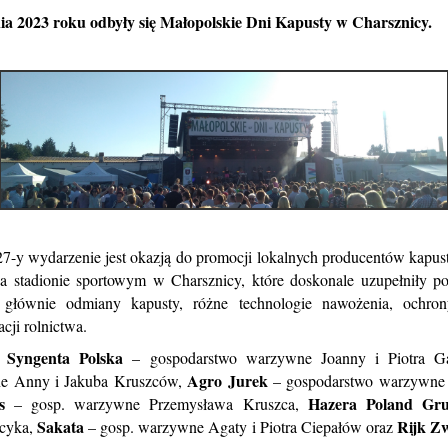
ia
202
3
roku
odbyły się
Małopolskie
Dni Kapusty
w Charsznicy
.
7-y wydarzenie jest okazją do promocji lokalnych producentów kapus
a stadionie sportowym w Charsznicy, które doskonale uzupełniły pol
 głównie odmiany kapusty, różne technologie nawożenia, ochron
cji rolnictwa.
Syngenta Polska
:
– gospodarstwo warzywne Joanny i Piotra 
Agro Jurek
e Anny i Jakuba Kruszców,
– gospodarstwo warzywne 
s
Hazera Poland Gru
– gosp. warzywne Przemysława Kruszca,
Sakata
Rijk Z
cyka,
– gosp. warzywne Agaty i Piotra Ciepałów oraz