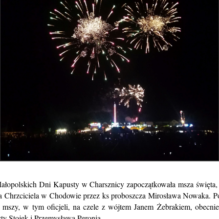
ałopolskich Dni Kapusty w Charsznicy zapoczątkowała msza święta,
 Chrzciciela w Chodowie przez ks proboszcza Mirosława Nowaka. Po 
 mszy, w tym oficjeli, na czele z wójtem Janem Żebrakiem, obecnie
ty Stojek i Przemysława Peronia.