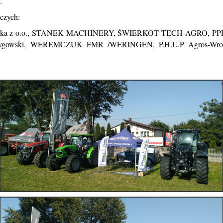
.
czych:
ka z o.o., STANEK MACHINERY, ŚWIERKOT TECH AGRO, PP
ygowski, WEREMCZUK FMR /WERINGEN, P.H.U.P Agros-Wrońsc