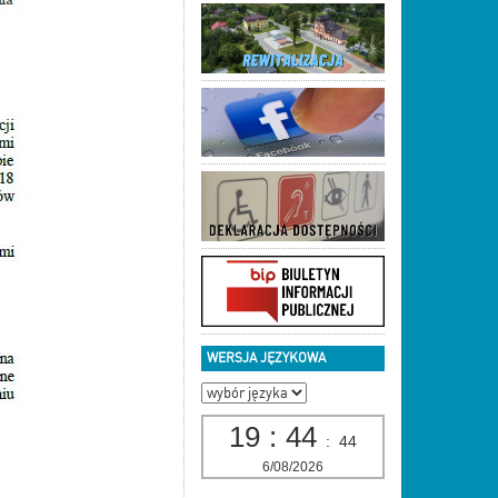
WERSJA JĘZYKOWA
19
:
44
:
45
6/08/2026