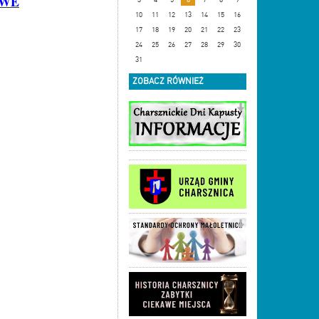
OWE
10
11
12
13
14
15
16
17
18
19
20
21
22
23
24
25
26
27
28
29
30
31
ZOBACZ RÓWNIEŻ