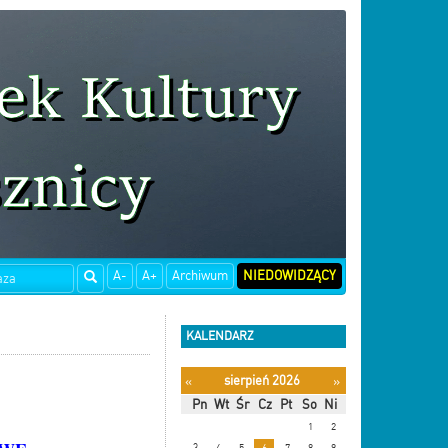
A-
A+
Archiwum
NIEDOWIDZĄCY
KALENDARZ
sierpień 2026
«
»
Pn
Wt
Śr
Cz
Pt
So
Ni
1
2
3
4
5
6
7
8
9