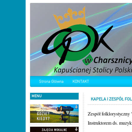
Strona Główna
KONTAKT
MENU
KAPELA I ZESPÓŁ FO
Zespół folklorystyczny
Instruktorem ds. muzyki