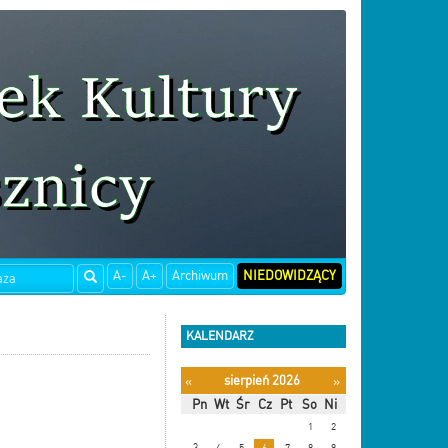
A-
A+
Archiwum
NIEDOWIDZĄCY
KALENDARZ
sierpień 2026
«
»
Pn
Wt
Śr
Cz
Pt
So
Ni
1
2
3
4
5
6
7
8
9