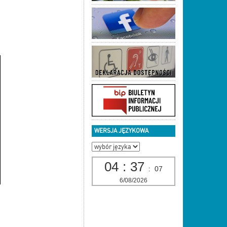
WERSJA JĘZYKOWA
04
:
37
:
08
6/08/2026