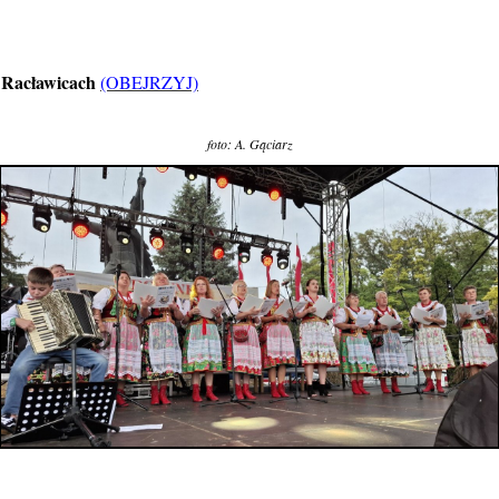
 Racławicach
(OBEJRZYJ)
foto: A. Gąciarz