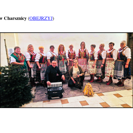
w Charsznicy
(
OBEJRZYJ
)