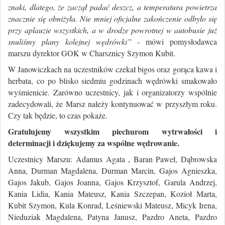
znaki, dlatego, że zaczął padać deszcz, a temperatura powietrza
znacznie się obniżyła. Nie mniej oficjalne zakończenie odbyło się
przy aplauzie wszystkich, a w drodze powrotnej w autobusie już
snuliśmy plany kolejnej wędrówki”
- mówi pomysłodawca
marszu dyrektor GOK w Charsznicy Szymon Kubit.
W Janowiczkach na uczestników czekał bigos oraz gorąca kawa i
herbata, co po blisko siedmiu godzinach wędrówki smakowało
wyśmienicie. Zarówno uczestnicy, jak i organizatorzy wspólnie
zadecydowali, że Marsz należy kontynuować w przyszłym roku.
Czy tak będzie, to czas pokaże.
Gratulujemy wszystkim piechurom wytrwałości i
determinacji i dziękujemy za wspólne wędrowanie.
Uczestnicy Marszu: Adamus Agata , Baran Paweł, Dąbrowska
Anna, Durman Magdalena, Durman Marcin, Gajos Agnieszka,
Gajos Jakub, Gajos Joanna, Gajos Krzysztof, Garula Andrzej,
Kania Lidia, Kania Mateusz, Kania Szczepan, Kozioł Marta,
Kubit Szymon, Kula Konrad, Leśniewski Mateusz, Micyk Irena,
Nieduziak Magdalena, Patyna Janusz, Pazdro Aneta, Pazdro