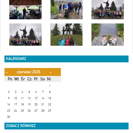
KALENDARZ
czerwiec 2025
«
»
Pn
Wt
Śr
Cz
Pt
So
Ni
1
2
3
4
5
6
7
8
9
10
11
12
13
14
15
16
17
18
19
20
21
22
23
24
25
26
27
28
29
30
ZOBACZ RÓWNIEŻ