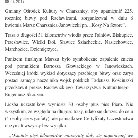
08.04.2019
Gminny Ośrodek Kultury w Charsznicy, aby upamiętnić 225.
rocznicę bitwy pod Racławicami, zorganizował w dniu 6
kwietnia Marsz Charsznica-Janowiczki pn. „Kosy Na Sztorc”.
Trasa o długości 31 kilometrów wiodła przez Falniów, Biskupice,
Przesławice, Wielki Dół, Sławice Szlacheckie, Nasiechowice,
Marchocice, Dziemięrzyce.
Punktem finalnym Marszu było symboliczne zapalenie znicza
pod pomnikiem Bartosza Głowackiego w Janowiczkach.
Wcześniej krótki wykład dotyczący przebiegu bitwy oraz zarys
postaci samego naczelnika wojsk polskich Tadeusza Kościuszki
przedstawił prezes Racławickiego Towarzystwa Kulturalnego –
Eugeniusz Skoczeń.
Liczba uczestników wyniosła 33 osoby plus pies Piero. Nie
wszystkim, ze względu na długość trasy, udało się dotrzeć do celu
(4 osoby sie wycofały), ale pamiątkowe Certyfikaty Uczestnictwa
otrzymali wszyscy bez wyjątku.
-
„Ostatnie pięć kilometrów marszruty dały się najmocniej we