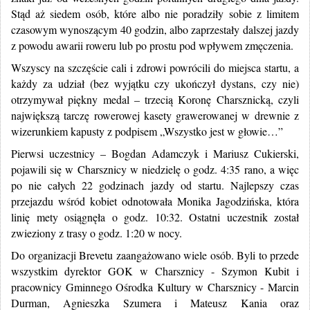
Stąd aż siedem osób, które albo nie poradziły sobie z limitem
czasowym wynoszącym 40 godzin, albo zaprzestały dalszej jazdy
z powodu awarii roweru lub po prostu pod wpływem zmęczenia.
Wszyscy na szczęście cali i zdrowi powrócili do miejsca startu, a
każdy za udział (bez wyjątku czy ukończył dystans, czy nie)
otrzymywał piękny medal – trzecią Koronę Charsznicką, czyli
największą tarczę rowerowej kasety grawerowanej w drewnie z
wizerunkiem kapusty z podpisem „Wszystko jest w głowie…”
Pierwsi uczestnicy – Bogdan Adamczyk i Mariusz Cukierski,
pojawili się w Charsznicy w niedzielę o godz. 4:35 rano, a więc
po nie całych 22 godzinach jazdy od startu. Najlepszy czas
przejazdu wśród kobiet odnotowała Monika Jagodzińska, która
linię mety osiągnęła o godz. 10:32. Ostatni uczestnik został
zwieziony z trasy o godz. 1:20 w nocy.
Do organizacji Brevetu zaangażowano wiele osób. Byli to przede
wszystkim dyrektor GOK w Charsznicy - Szymon Kubit i
pracownicy Gminnego Ośrodka Kultury w Charsznicy - Marcin
Durman, Agnieszka Szumera i Mateusz Kania oraz