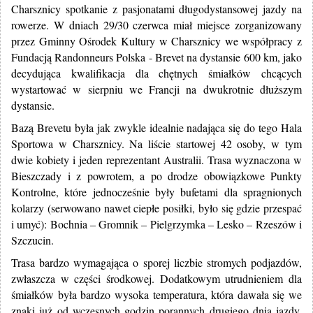
Charsznicy spotkanie z pasjonatami długodystansowej jazdy na
rowerze. W dniach 29/30 czerwca miał miejsce zorganizowany
przez Gminny Ośrodek Kultury w Charsznicy we współpracy z
Fundacją Randonneurs Polska - Brevet na dystansie 600 km, jako
decydująca kwalifikacja dla chętnych śmiałków chcących
wystartować w sierpniu we Francji na dwukrotnie dłuższym
dystansie.
Bazą Brevetu była jak zwykle idealnie nadająca się do tego Hala
Sportowa w Charsznicy. Na liście startowej 42 osoby, w tym
dwie kobiety i jeden reprezentant Australii. Trasa wyznaczona w
Bieszczady i z powrotem, a po drodze obowiązkowe Punkty
Kontrolne, które jednocześnie były bufetami dla spragnionych
kolarzy (serwowano nawet ciepłe posiłki, było się gdzie przespać
i umyć): Bochnia – Gromnik – Pielgrzymka – Lesko – Rzeszów i
Szczucin.
Trasa bardzo wymagająca o sporej liczbie stromych podjazdów,
zwłaszcza w części środkowej. Dodatkowym utrudnieniem dla
śmiałków była bardzo wysoka temperatura, która dawała się we
znaki już od wczesnych godzin porannych drugiego dnia jazdy.