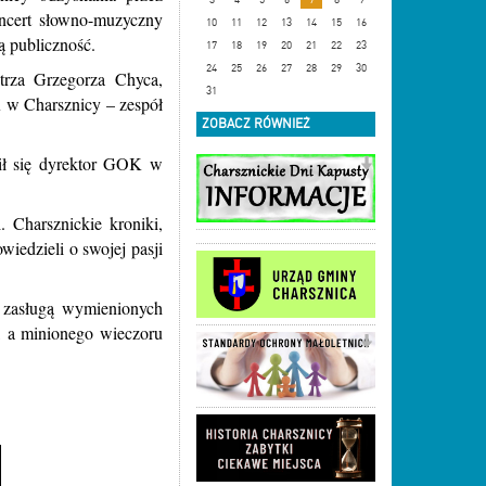
ncert słowno-muzyczny
10
11
12
13
14
15
16
ą publiczność.
17
18
19
20
21
22
23
24
25
26
27
28
29
30
trza Grzegorza Chyca,
31
 w Charsznicy – zespół
ZOBACZ RÓWNIEŻ
lił się dyrektor GOK w
. Charsznickie kroniki,
iedzieli o swojej pasji
e zasługą wymienionych
a, a minionego wieczoru