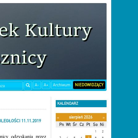
A-
A+
Archiwum
NIEDOWIDZĄCY
KALENDARZ
sierpień 2026
«
»
LEGŁOŚCI 11.11.2019
Pn
Wt
Śr
Cz
Pt
So
Ni
1
2
nicy odzyskania przez
3
4
5
6
7
8
9