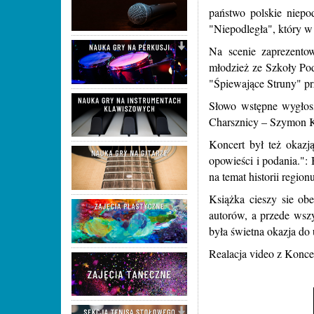
państwo polskie niep
"Niepodległa", który w
Na scenie zaprezento
młodzież ze Szkoły Po
"Śpiewające Struny" p
Słowo wstępne wygłosi
Charsznicy – Szymon K
Koncert był też okazją
opowieści i podania.":
na temat historii region
Książka cieszy sie ob
autorów, a przede wszy
była świetna okazja do
Realacja video z Konce