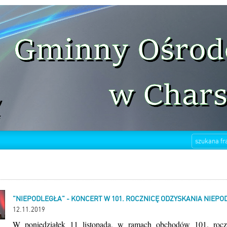
"NIEPODLEGŁA" - KONCERT W 101. ROCZNICĘ ODZYSKANIA NIEPOD
12.11.2019
W poniedziałek 11 listopada, w ramach obchodów 101. rocz