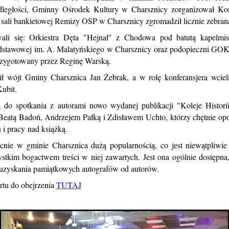
odległości, Gminny Ośrodek Kultury w Charsznicy zorganizował Ko
 sali bankietowej Remizy OSP w Charsznicy zgromadził licznie zebran
wali się: Orkiestra Dęta "Hejnał" z Chodowa pod batutą kapelmis
dstawowej im. A. Malatyńskiego w Charsznicy oraz podopieczni GOK
rzygotowany przez Reginę Warską.
ł wójt Gminy Charsznica Jan Żebrak, a w rolę konferansjera wcie
ubit.
 do spotkania z autorami nowo wydanej publikacji "Koleje Historii
 Beatą Badoń, Andrzejem Pałką i Zdisławem Uchto, którzy chętnie opow
u i pracy nad książką.
ecnie w gminie Charsznica dużą popularnością, co jest niewątpliwi
stkim bogactwem treści w niej zawartych. Jest ona ogólnie dostępn
 uzyskania pamiątkowych autografów od autorów.
rtu do obejrzenia
TUTAJ