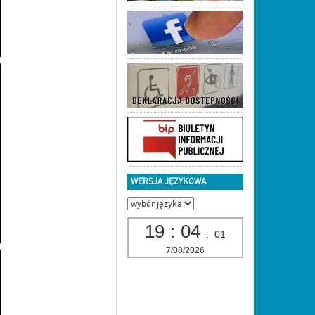
WERSJA JĘZYKOWA
19
:
04
:
02
7/08/2026