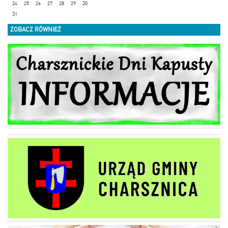
24
25
26
27
28
29
30
31
ZOBACZ RÓWNIEŻ