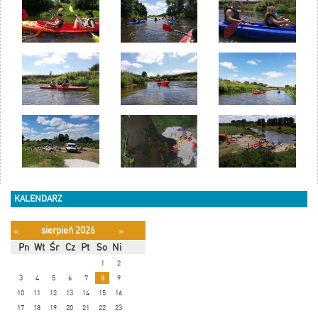
KALENDARZ
sierpień 2026
«
»
Pn
Wt
Śr
Cz
Pt
So
Ni
1
2
3
4
5
6
7
8
9
10
11
12
13
14
15
16
17
18
19
20
21
22
23