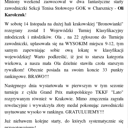
Miniony weekend zaowocował w dwa fantastyczne starty
Oli
zawodniczki Sekcji Tenisa Stołowego GOK w Charsznicy -
Karolczuk
!
W sobotę 14 listopada na dużej hali krakowskiej "Bronowianki"
rozegrany został I Wojewódzki Turniej Klasyfikacyjny
młodziczek i młodzików. Ola , na 22 zgłoszone do Turnieju
zawodniczki, uplasowała się na WYSOKIM miejscu 9-12, tym
samym zapewniając sobie ową lokatę w klasyfikacji
wojewódzkiej! Warto podkreślić, iż jest to starsza kategoria
wiekowa, a nasza mała Ola dzielnie stawiła czoła starszym
rywalkom! Obecnie posiada na swoim koncie 33 punkty
rankingowe. BRAWO!!!
Następnego dnia wystartowała w pierwszym w tym sezonie
turnieju z cyklu Grand Prix małopolskiego TKKF "Lato"
rozgrywanym również w Krakowie. Mimo zmęczenia zagrała
rewelacyjnie i wywalczyła złoty medal pokonując zawodniczki
usytuowane wysoko w rankingu. GRATULUJEMY!!!
Już niebawem kolejne starty, do których systematycznie się
przygotowujemy!