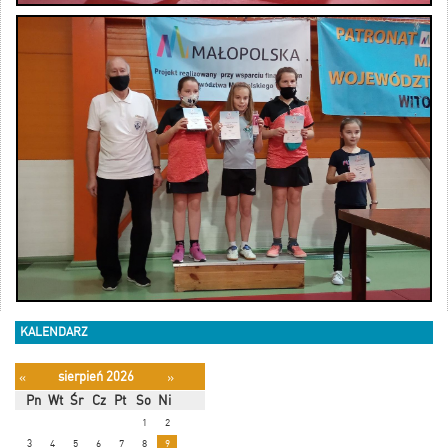
KALENDARZ
sierpień 2026
«
»
Pn
Wt
Śr
Cz
Pt
So
Ni
1
2
3
4
5
6
7
8
9