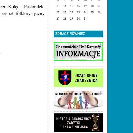
rt Kolęd i Pastorałek,
13
14
15
16
17
18
19
espół folklorystyczny
20
21
22
23
24
25
26
27
28
29
30
31
ZOBACZ RÓWNIEŻ