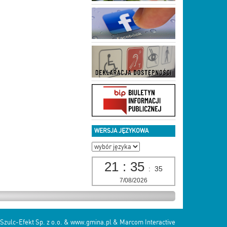
WERSJA JĘZYKOWA
21
:
35
:
35
7/08/2026
Szulc-Efekt Sp. z o.o. & www.gmina.pl
&
Marcom Interactive