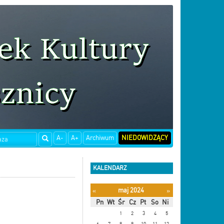
A-
A+
Archiwum
NIEDOWIDZĄCY
KALENDARZ
maj 2024
«
»
Pn
Wt
Śr
Cz
Pt
So
Ni
1
2
3
4
5
6
7
8
9
10
11
12