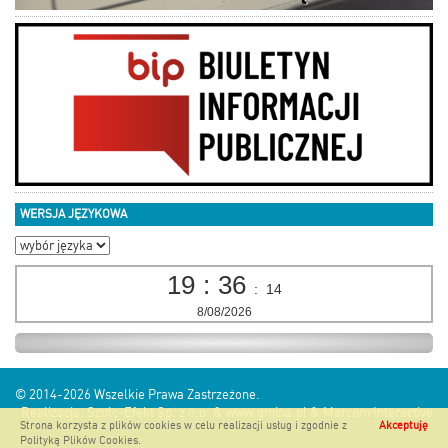
WERSJA JĘZYKOWA
19
:
36
:
16
8/08/2026
© 2014-2026
Wszelkie Prawa Zastrzeżone.
Realizacja:
Szulc-Efekt Sp. z o.o. & www.gmina.pl
&
Marcom Interactive
Strona korzysta z plików cookies w celu realizacji usług i zgodnie z
Akceptuję
Polityką Plików Cookies
.