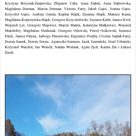
Krystyna Borysiuk-Żmijewska, Zbigniew Caba, Anna Dąbek, Anna Dąbrowska,
Magdalena Durman, Marcin Durman, Victoria Farry, Jakub Gajos, Joanna Gajos,
Krzysztof Gajos, Andrzej Garula, Kajetan Hajek, Zuzanna Hajek, Mateusz Kania,
Magdalena Kopiczyńska-Hajek, Grzegorz Krzysztoforski, Szymon Kubit, Janusz Kwit,
Wojciech Leś, Grzegorz Majewicz, Marcin Maleta, Katarzyna Małkiewicz, Wojciech
Małodobry, Magdalena Nieduziak, Grzegorz Orłowski, Paweł Osikowski, Ireneusz
Patyk, Janusz Patyna, Jadwiga Płaszewska, Eugeniusz Poręba, Urszula Sajdak-Farry,
Dorota Samek, Dorota Siwiec, Agnieszka Szumera, Jacek Szumiński, Józef Urbański,
Krzysztof Warchoł, Jan Wołoch, Natalia Woźniak, Agata Zych, Karina Żur i Łukasz
Żurek.