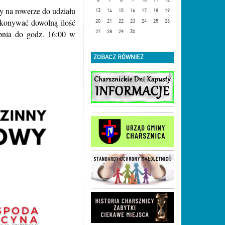
 na rowerze do udziału
13
14
15
16
17
18
19
konywać dowolną ilość
20
21
22
23
24
25
26
pnia do godz. 16:00 w
27
28
29
30
ZOBACZ RÓWNIEŻ