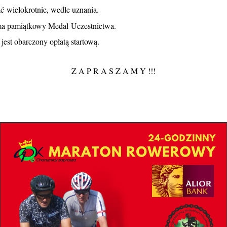
 wielokrotnie, wedle uznania.
ma pamiątkowy Medal Uczestnictwa.
jest obarczony opłatą startową.
Z A P R A S Z A M Y !!!