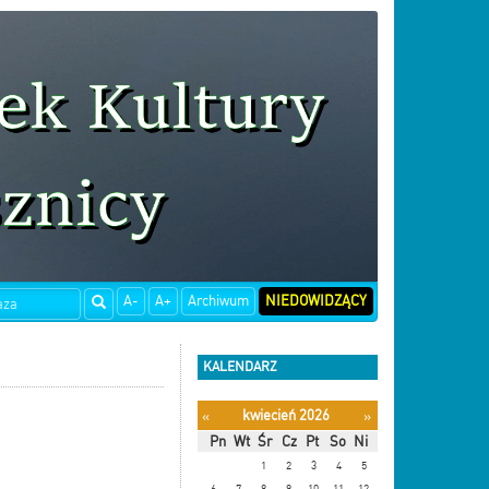
A-
A+
Archiwum
NIEDOWIDZĄCY
KALENDARZ
kwiecień 2026
«
»
Pn
Wt
Śr
Cz
Pt
So
Ni
1
2
3
4
5
6
7
8
9
10
11
12