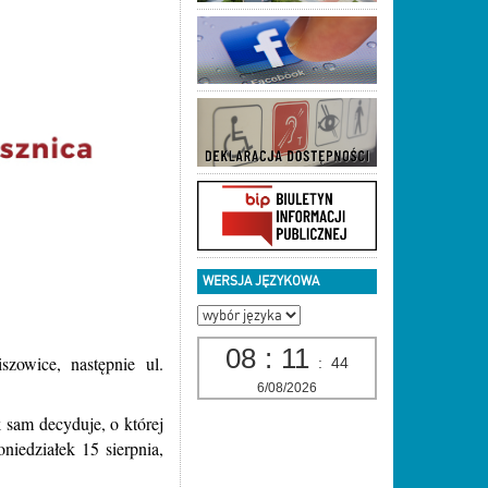
WERSJA JĘZYKOWA
08
:
11
zowice, następnie ul.
:
45
6/08/2026
k sam decyduje, o której
niedziałek 15 sierpnia,