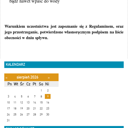
bądź nawet wpaść do wody
Warunkiem uczestnictwa jest zapoznanie się z Regulaminem, oraz
jego przestrzeganie, potwierdzone własnoręcznym podpisem na liście
obecności w dniu spływu.
KALENDARZ
sierpień 2026
«
»
Pn
Wt
Śr
Cz
Pt
So
Ni
1
2
3
4
5
6
7
8
9
10
11
12
13
14
15
16
17
18
19
20
21
22
23
24
25
26
27
28
29
30
31