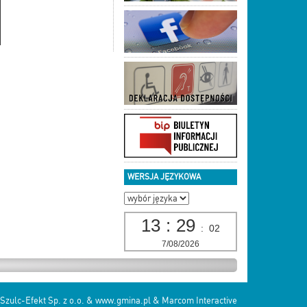
WERSJA JĘZYKOWA
13
:
29
:
03
7/08/2026
Szulc-Efekt Sp. z o.o. & www.gmina.pl
&
Marcom Interactive