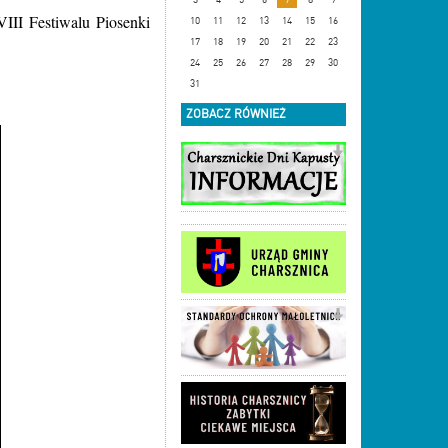
III Festiwalu Piosenki
10
11
12
13
14
15
16
17
18
19
20
21
22
23
24
25
26
27
28
29
30
31
ZOBACZ RÓWNIEŻ