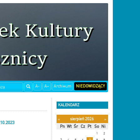
A-
A+
Archiwum
NIEDOWIDZĄCY
KALENDARZ
sierpień 2026
«
»
10.2023
Pn
Wt
Śr
Cz
Pt
So
Ni
1
2
3
4
5
6
7
8
9