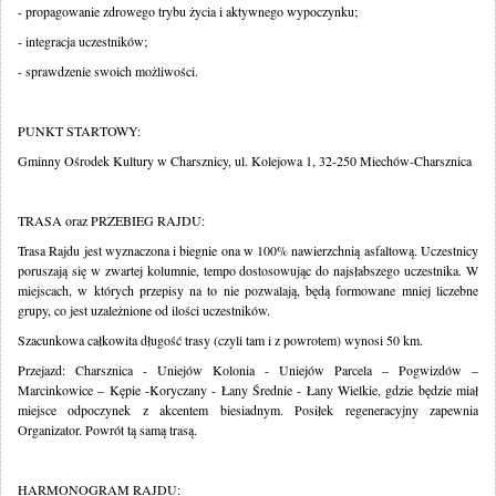
- propagowanie zdrowego trybu życia i aktywnego wypoczynku;
- integracja uczestników;
- sprawdzenie swoich możliwości.
PUNKT STARTOWY:
Gminny Ośrodek Kultury w Charsznicy, ul. Kolejowa 1, 32-250 Miechów-Charsznica
TRASA oraz PRZEBIEG RAJDU:
Trasa Rajdu jest wyznaczona i biegnie ona w 100% nawierzchnią asfaltową. Uczestnicy
poruszają się w zwartej kolumnie, tempo dostosowując do najsłabszego uczestnika. W
miejscach, w których przepisy na to nie pozwalają, będą formowane mniej liczebne
grupy, co jest uzależnione od ilości uczestników.
Szacunkowa całkowita długość trasy (czyli tam i z powrotem) wynosi 50 km.
Przejazd: Charsznica - Uniejów Kolonia - Uniejów Parcela – Pogwizdów –
Marcinkowice – Kępie -Koryczany - Łany Średnie - Łany Wielkie, gdzie będzie miał
miejsce odpoczynek z akcentem biesiadnym. Posiłek regeneracyjny zapewnia
Organizator. Powrót tą samą trasą.
HARMONOGRAM RAJDU: