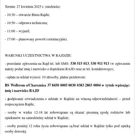
Termin: 27 kwietnia 2025 r. (niedziela):
- 10:30 – otwarcie Biura Rajdu;
- 10:50 – odprawa techniczna;
- 11:00 – wyjazd;
- 17:00 – planowany powrót (orientacyjnie).
WARUNKI UCZESTNICTWA W RAJDZIE:
- przesłanie zgłoszenia na Rajd tel. lub SMS:
530 515 013
,
530 911 913
(w zgłoszeniu
należy podać imię i nazwisko z dopiskiem RAJD oraz nr tel. kontaktowego);
- opłata za udział wynosi: 10 zł/osoby, płatne przelewem:
BS Wolbrom o/Charsznica
37 8450 0005 0030 0383 2803 0004
w tytule wpisując:
imię i nazwisko RAJD
-
p
odpisanie oświadczenia o udziale w Rajdzie na własną odpowiedzialność – przed
rozpoczęciem Rajdu;
- osoby w wieku 12-18 lat zobowiązane są okazać pisemną zgodę rodziców lub
opiekunów na samodzielny udział w Rajdzie;
- osoby poniżej 12 roku życia zobowiązane są brać udział w Rajdzie tylko pod opieką
osoby dorosłej.