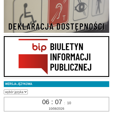
WERSJA JĘZYKOWA
06
:
07
:
11
10/08/2026