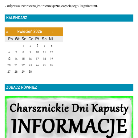
- odprawa techniczna jest nierozłączną częścią tego Regulaminu.
KALENDARZ
kwiecień 2026
«
»
Pn
Wt
Śr
Cz
Pt
So
Ni
1
2
3
4
5
6
7
8
9
10
11
12
13
14
15
16
17
18
19
20
21
22
23
24
25
26
27
28
29
30
ZOBACZ RÓWNIEŻ