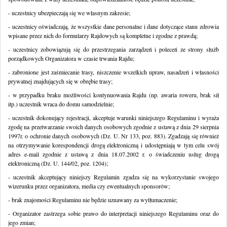
- uczestnicy ubezpieczają się we własnym zakresie;
- uczestnicy oświadczają, że wszystkie dane personalne i dane dotyczące stanu zdrowia
wpisane przez nich do formularzy Rajdowych są kompletne i zgodne z prawdą;
- uczestnicy zobowiązują się do przestrzegania zarządzeń i poleceń ze strony służb
porządkowych Organizatora w czasie trwania Rajdu;
- zabronione jest zaśmiecanie trasy, niszczenie wszelkich upraw, nasadzeń i własności
prywatnej znajdujących się w obrębie trasy;
- w przypadku braku możliwości kontynuowania Rajdu (np. awaria roweru, brak sił
itp.) uczestnik wraca do domu samodzielnie;
- uczestnik dokonujący rejestracji, akceptuje warunki niniejszego Regulaminu i wyraża
zgodę na przetwarzanie swoich danych osobowych zgodnie z ustawą z dnia 29 sierpnia
1997r. o ochronie danych osobowych (Dz. U. Nr 133, poz. 883). Zgadzają się również
na otrzymywanie korespondencji drogą elektroniczną i udostępniają w tym celu swój
adres e-mail zgodnie z ustawą z dnia 18.07.2002 r. o świadczeniu usług drogą
elektroniczną (Dz. U. 144/02, poz. 1204);
- uczestnik akceptujący niniejszy Regulamin zgadza się na wykorzystanie swojego
wizerunku przez organizatora, media czy ewentualnych sponsorów;
- brak znajomości Regulaminu nie będzie uznawany za wytłumaczenie;
- Organizator zastrzega sobie prawo do interpretacji niniejszego Regulaminu oraz do
jego zmian;