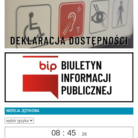
WERSJA JĘZYKOWA
08
:
45
:
27