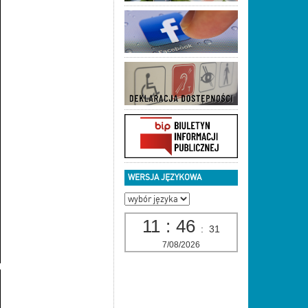
WERSJA JĘZYKOWA
11
:
46
:
32
7/08/2026