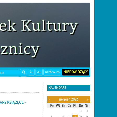
A-
A+
Archiwum
NIEDOWIDZĄCY
KALENDARZ
sierpień 2026
«
»
ARY KSIĄŻĘCE -
Pn
Wt
Śr
Cz
Pt
So
Ni
1
2
3
4
5
6
7
8
9