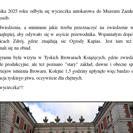
ika 2025 roku odbyła się w
ycieczka autokarowa do Muzeum Zamk
 osób.
wiedzenia, a minimum jakie trzeba przeznaczyć na zwiedzenie w
najlepiej, aby odywało się w asyście przewodnika. Wspaniałym dope
icach Zdrój, gdzie znajdują sie Ogrody Kapias. Jest tam też 
ali się na obiad.
gramu była wizyta w Tyskich Browarach Książęcych, gdzie zwied
e produkcyjne, ale też poznano "stary" zakład, dawne i obecne s
ziejów istnienia Browaru. Kolejne 1,5 godziny upłynęło więc bardzo
acja tyskiego piwa, oczywiście dla chętnych.
wycieczka!!!