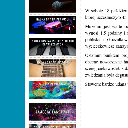
W sobotę 18 październ
której uczestniczyło 45
Muzeum jest warte od
wynosi 1,5 godziny i 
pobliskich Goczałkow
wycieczkowicze zatrzym
Ostatnim punktem pro
obecne nowoczesne hal
szereg ciekawostek z d
zwiedzania była degust
Słowem: bardzo udana 