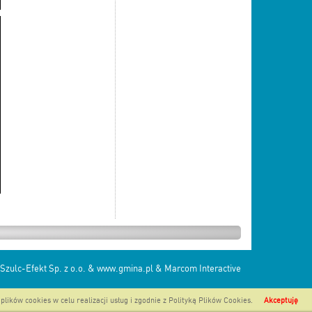
Szulc-Efekt Sp. z o.o. & www.gmina.pl
&
Marcom Interactive
plików cookies w celu realizacji usług i zgodnie z
Polityką Plików Cookies
.
Akceptuję