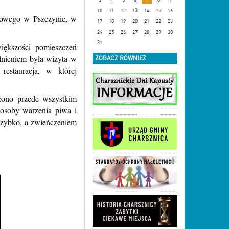
10
11
12
13
14
15
16
owego w Pszczynie, w
17
18
19
20
21
22
23
24
25
26
27
28
29
30
31
iększości pomieszczeń
łnieniem była wizyta w
ZOBACZ RÓWNIEŻ
restauracja, w której
zono przede wszystkim
posoby warzenia piwa i
 szybko, a zwieńczeniem