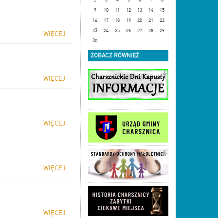
9
10
11
12
13
14
15
16
17
18
19
20
21
22
23
24
25
26
27
28
29
WIĘCEJ
30
ZOBACZ RÓWNIEŻ
WIĘCEJ
WIĘCEJ
WIĘCEJ
WIĘCEJ