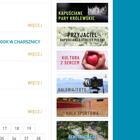
WIĘCEJ
 GOK W CHARSZNICY
WIĘCEJ
WIĘCEJ
WIĘCEJ
17
18
19
35
36
37
38