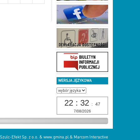
WERSJA JĘZYKOWA
22
:
32
:
47
7/08/2026
Szulc-Efekt Sp. z o.o. & www.gmina.pl
&
Marcom Interactive