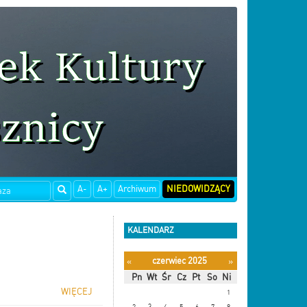
A-
A+
Archiwum
NIEDOWIDZĄCY
KALENDARZ
czerwiec 2025
«
»
Pn
Wt
Śr
Cz
Pt
So
Ni
WIĘCEJ
1
2
3
4
5
6
7
8