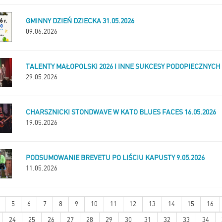
GMINNY DZIEŃ DZIECKA 31.05.2026
09.06.2026
TALENTY MAŁOPOLSKI 2026 I INNE SUKCESY PODOPIECZNYCH
29.05.2026
CHARSZNICKI STONDWAVE W KATO BLUES FACES 16.05.2026
19.05.2026
PODSUMOWANIE BREVETU PO LIŚCIU KAPUSTY 9.05.2026
11.05.2026
5
6
7
8
9
10
11
12
13
14
15
16
24
25
26
27
28
29
30
31
32
33
34