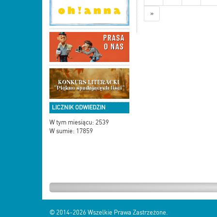
»
LICZNIK ODWIEDZIN
W tym miesiącu: 2539
W sumie: 17859
© 2014-2026
Wszelkie Prawa Zastrzeżone.