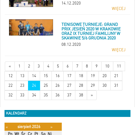
14.12.2020
WIĘCEJ
TENISOWE TURNIEJE: GRAND
PRIX JESIEŃ 2020 W KRAKOWIE
ORAZ IX TURNIEJ FAMILIJNY W
SKAWINIE 5/6 GRUDNIA 2020
08.12.2020
WIĘCEJ
«
1
2
3
4
5
6
7
8
9
10
11
12
13
14
15
16
17
18
19
20
21
22
23
24
25
26
27
28
29
30
31
32
33
34
35
36
37
38
»
KALENDARZ
sierpień 2026
«
»
Pn
Wt
Śr
Cz
Pt
So
Ni